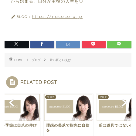
から始まる、自分が主役の人生を♡
https://nacocoro.jp
BLOG：
HOME
ブログ
暑い夏といえば…
RELATED POST
グ
ブログ
ブログ
かい季節は自爪の伸び
理想の美爪で指先に自信
爪は道具ではない‼︎
.
を