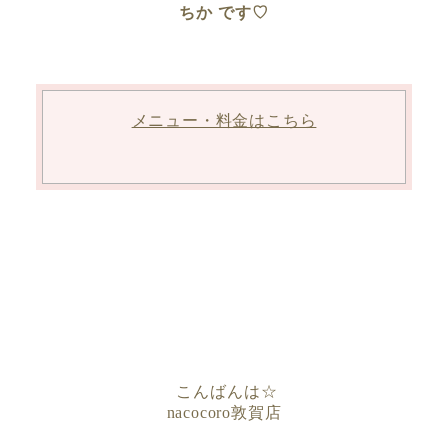
ちか です♡
メニュー・料金はこちら
こんばんは
☆
nacocoro
敦賀店