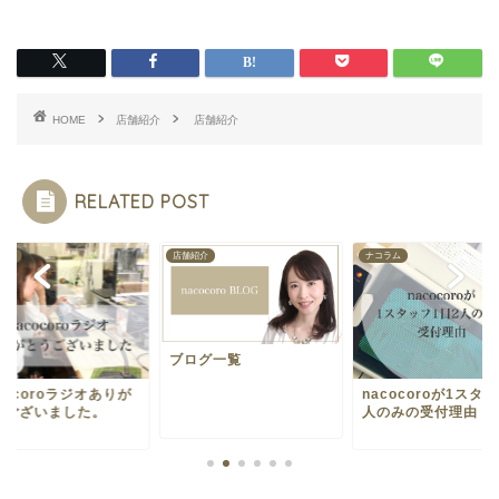
HOME
店舗紹介
店舗紹介
RELATED POST
紹介
店舗紹介
ナコラム
ブログ一覧
nacocoroが1スタ
cocoroラジオありが
人のみの受付理由
うございました。