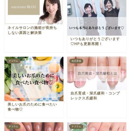
ネイルサロンの施術が長持ち
しない原因と解決策
いつもありがとうございます
♡HPも更新再開！
ナコラム
自爪育成
自爪育成・深爪緩和・コンプ
レックス爪緩和
美しいお爪のために食べたい
食べ物♡
ナコラム
ナコラム