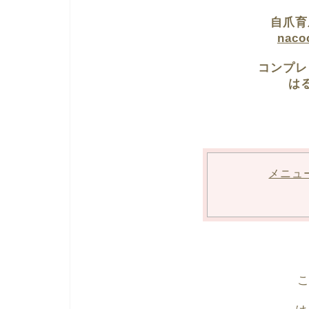
自爪育
nac
コンプレ
は
メニュ
こ