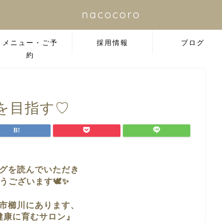
nacocoro
メニュー・ご予
採用情報
ブログ
約
を目指す♡
グを読んでいただき
うございます🕊✨
市櫛川に
あります、
健康に育むサロン』