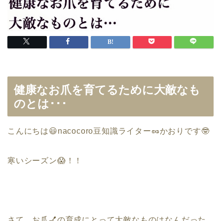
健康なお爪を育てるために大敵なも
のとは･･･
こんにちは
😃
nacocoro
豆知識ライター
🥜
かおりです
🤓
寒いシーズン
😱！！
さて、お爪
💅
の育成にとって大敵なものは
なんだった