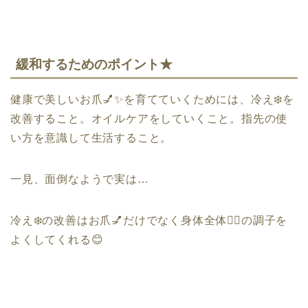
緩和するためのポイント★
健康で美しいお爪
💅✨
を育てていくためには、
冷え
❄️
を
改善すること。オイルケアをしていくこと。指先の使
い方を意識して生活すること。
一見、面倒なようで実は
…
冷え
❄️
の改善はお爪
💅
だけでなく身体全体
🧘‍♀️
の調子を
よくしてくれる
😊