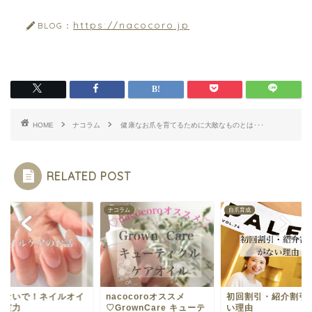
https://nacocoro.jp
BLOG：
HOME
ナコラム
健康なお爪を育てるために大敵なものとは･･･
RELATED POST
ラム
ナコラム
自爪育成
初回割引・紹介割引
れないで！ネイルオイ
nacocoroオススメ
い理由
の実力
♡GrownCare キューテ