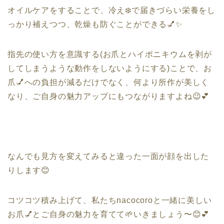
オイルケアをすることで、冷え
❄️
で届きづらい栄養をし
っかり補えつつ、乾燥も防ぐことができる
💅✨
指先の使い方を意識する
(
お爪とハイポニキウムを剥が
してしまうような動作をしないようにする
)
ことで、お
爪
💅
への負担が減るだけでなく、何より所作が美しく
なり、ご自身の魅力アップにもつながりますよね
😉💕
なんでも見方を変えてみると違った一面が
顔を出した
りします
😊
コツコツ積み上げて、私たち
nacocoro
と一緒に美しい
お爪
💅
とご自身の魅力を育てて
🌱
いきましょう〜
😊💕