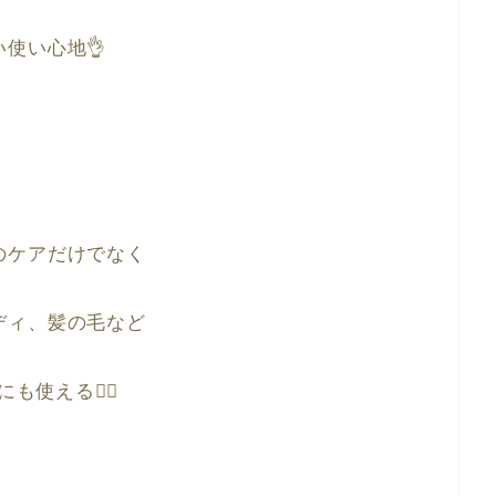
い使い心地👌
のケアだけでなく
ディ、髪の毛など
も使える🧚‍♀️