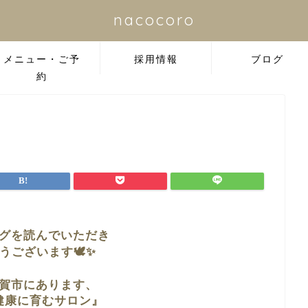
nacocoro
メニュー・ご予
採用情報
ブログ
約
グを読んでいただき
うございます🕊✨
賀市に
あります、
健康に育むサロン』