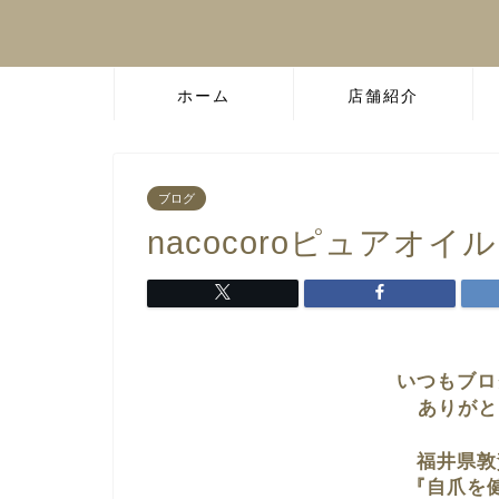
ホーム
店舗紹介
ブログ
nacocoroピュアオイル
いつもブロ
ありがと
福井県敦
『自爪を