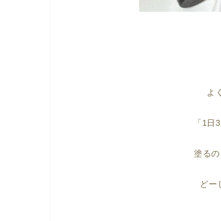
よ
「1日
塗るの
どー