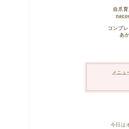
自爪育
nac
コンプレ
あか
メニュ
今日は