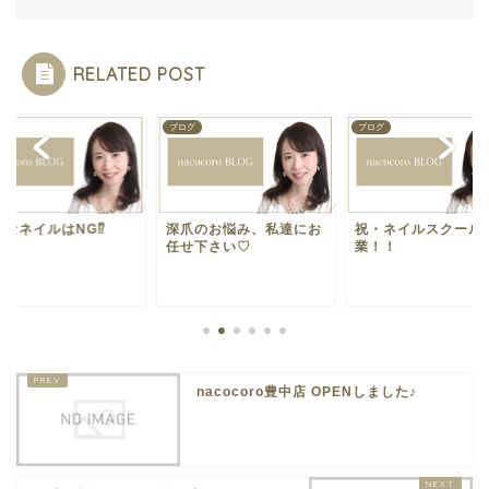
RELATED POST
グ
ブログ
ブログ
なネイルはNG⁉︎
深爪のお悩み、私達にお
祝・ネイルスクール
任せ下さい♡
業！！
nacocoro豊中店 OPENしました♪