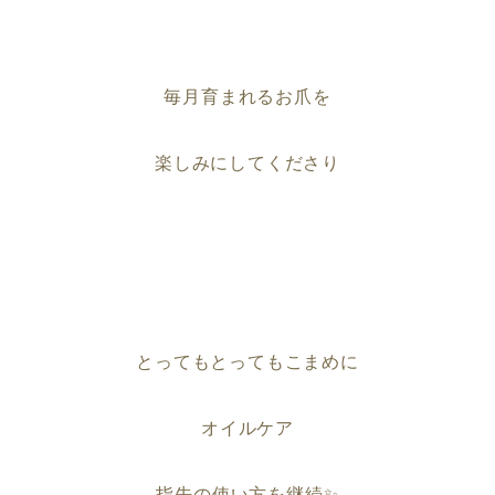
毎月育まれるお爪を
楽しみにしてくださり
とってもとってもこまめに
オイルケア
指先の使い方を継続✨