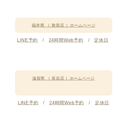
福井県 ［ 敦賀店 ］ホームページ
LINE予約
/
24時間Web予約
/
定休日
滋賀県 ［ 長浜店 ］ホームページ
LINE予約
/
24時間Web予約
/
定休日