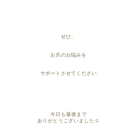
ぜひ、
お爪のお悩みを
サポートさせてください
今日も最後まで
ありがとうございました☺️