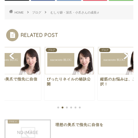
HOME
ブログ
むしり癖・深爪・小爪さんの成長♬
RELATED POST
グ
ブログ
ブログ
ったりネイルの秘訣公
縦筋のお悩みは、これ一
ネイルが映える爪
択！
理想の美爪で指先に自信を