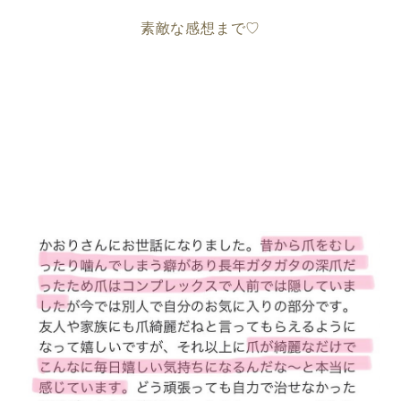
素敵な感想まで♡