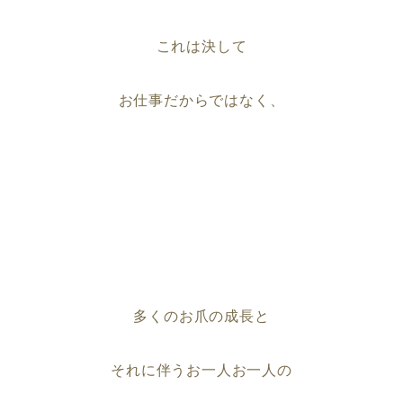
これは決して
お仕事だからではなく、
多くのお爪の成長と
それに伴うお一人お一人の