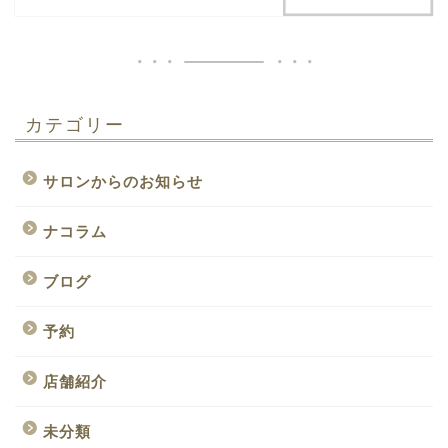
カテゴリー
サロンからのお知らせ
ナコラム
ブログ
予約
店舗紹介
未分類