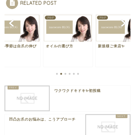
RELATED POST
グ
ブログ
ブログ
かい季節は自爪の伸び
オイルの選び方
新規様ご来店✨
.
ワクワクドキドキ✨初投稿
凹凸お爪のお悩みは、こうアプローチ