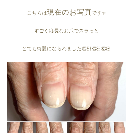
現在のお写真
こちらは
です✨
すごく縦長なお爪でスラっと
とても綺麗になられました👏🏻👏🏻👏🏻