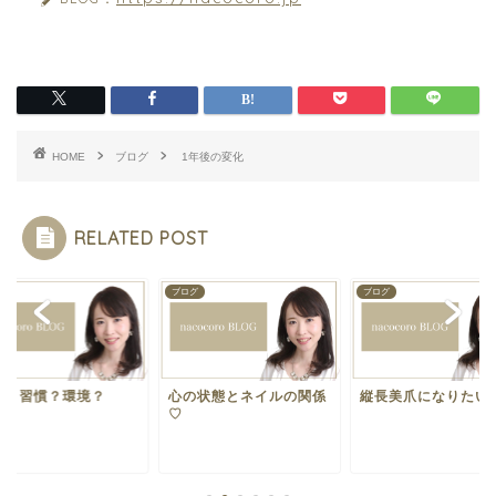
HOME
ブログ
1年後の変化
RELATED POST
グ
ブログ
ブログ
伝？習慣？環境？
心の状態とネイルの関係
縦長美爪になりたい
♡