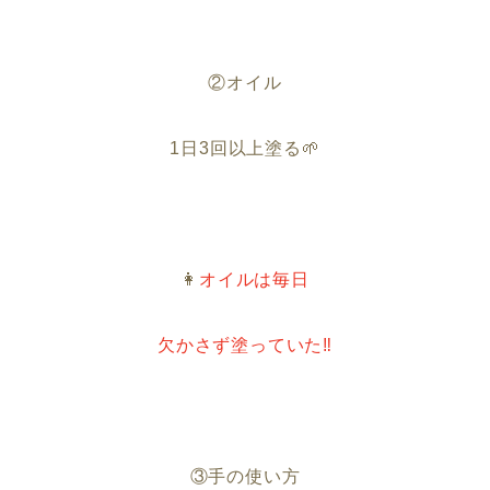
②オイル
1日3回以上塗る🌱
👩
オイルは毎日
欠かさず塗っていた‼︎
③手の使い方