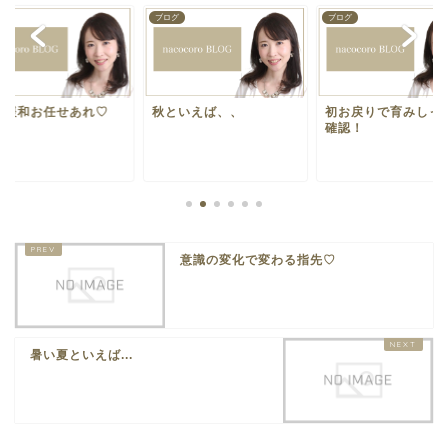
グ
ブログ
ブログ
爪緩和お任せあれ♡
秋といえば、、
初お戻りで育みしっ
確認！
意識の変化で変わる指先♡
暑い夏といえば...