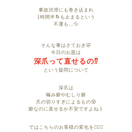
事故渋滞にも巻き込まれ
1時間半🌀も止まるという
不運も…💦
そんな事はさておき🤣
今日のお題は
深爪って直せるの⁉︎
という疑問について
深爪は
噛み癖やむしり癖
爪の切りすぎによるもの😰
癖なのに直せるか不安ですよね💧
ではこちらのお客様の
変化を💁‍♀️✨