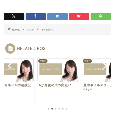
HOME
ブログ
my nail⑅︎◡̈︎*
RELATED POST
グ
ブログ
ブログ
ったりネイルの秘訣公
6か月後の爪の変化♡
豊中ネイルスクール
day♬