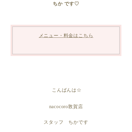
ちか です♡
メニュー・料金はこちら
こんばんは
☆
nacocoro
敦賀店
スタッフ ちかです