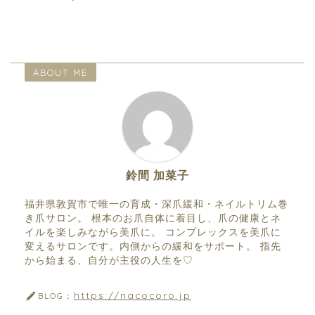
ABOUT ME
鈴間 加菜子
福井県敦賀市で唯一の育成・深爪緩和・ネイルトリム巻
き爪サロン。 根本のお爪自体に着目し、爪の健康とネ
イルを楽しみながら美爪に。 コンプレックスを美爪に
変えるサロンです。内側からの緩和をサポート。 指先
から始まる、自分が主役の人生を♡
https://nacocoro.jp
BLOG：