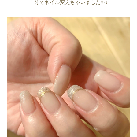
自分でネイル変えちゃいました✨↓