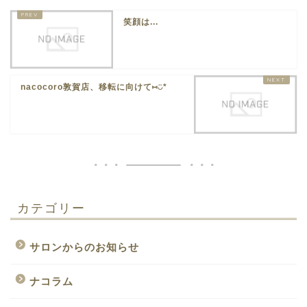
笑顔は...
nacocoro敦賀店、移転に向けて⑅︎◡̈︎*
カテゴリー
サロンからのお知らせ
ナコラム