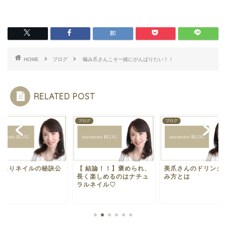
HOME
ブログ
噛み爪さんこそ一緒にがんばりたい！！
RELATED POST
ブログ
ブログ
ブログ
【 結論！！】褒められ、
美爪さんのドリンクの飲
ネイルのせい
長く楽しめるのはナチュ
み方とは
めた…と思わ
ラルネイル♡
♡