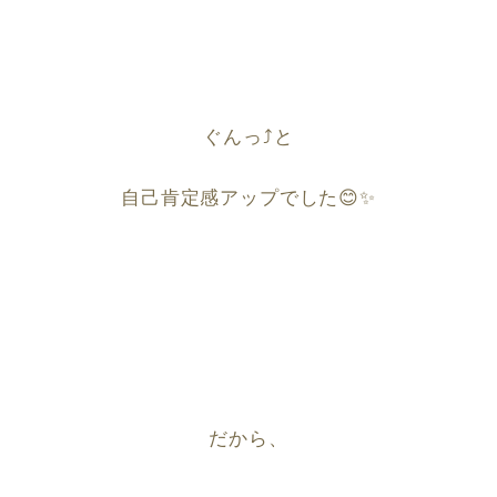
ぐんっ⤴︎と
自己肯定感アップ
でした
😊✨
だから、