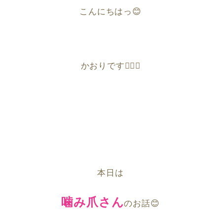
こんにちはっ
😊
かおりです
🙇‍♀️✨
本日は
噛み爪さん
のお話
😊