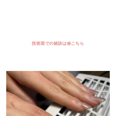
技術面での秘訣は㊙️こちら