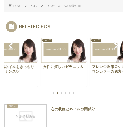
HOME
ブログ
ぴったりネイルの秘訣公開
RELATED POST
グ
ブログ
ブログ
爪風ネイルをきっちり
女性に嬉しいゼラニウム
アレンジ次第♡シン
ンテナンス♡
ワンカラーの魅力♡
心の状態とネイルの関係♡