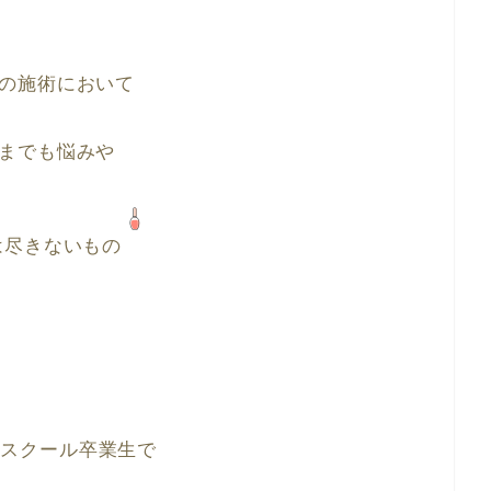
の施術において
までも悩みや
は尽きないもの
oroスクール卒業生で