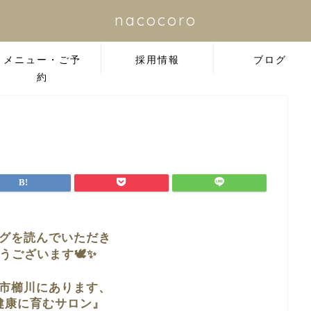
nacocoro
メニュー・ご予
採用情報
ブログ
約
グを読んでいただき
うございます🕊✨
市櫛川に
あります、
健康に育むサロン』