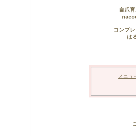
自爪育
nac
コンプレ
は
メニュ
こ