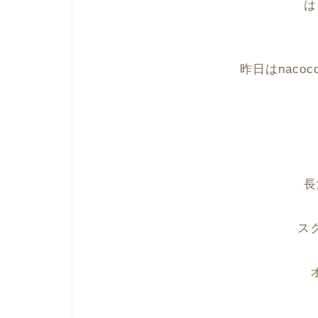
は
昨日はnaco
長
ス