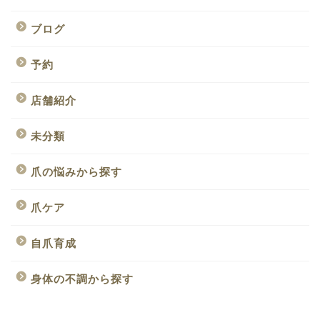
ブログ
予約
店舗紹介
未分類
爪の悩みから探す
爪ケア
自爪育成
身体の不調から探す