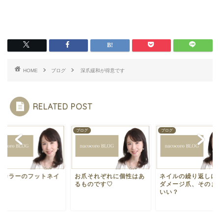
HOME
ブログ
深爪緩和が得意です
RELATED POST
グ
ブログ
ブログ
爪それぞれに個性はあ
ネイルの繰り返しによる
秋色美爪を手に入れ
ものです♡
ダメージ爪、そのままで
は
いい？