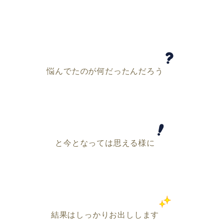
悩んでたのが何だったんだろう
と今となっては思える様に
結果はしっかりお出しします