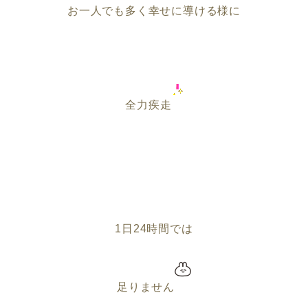
お一人でも多く幸せに導ける様に
全力疾走
1日24時間では
足りません