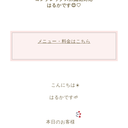
はるかです😊♡
メニュー・料金はこちら
こんにちは☀️
はるかです🌱
本日のお客様