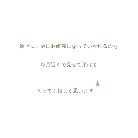
徐々に、更にお綺麗になっていかれるのを
毎月近くで見せて頂けて
とっても嬉しく思います