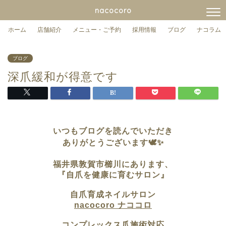
nacocoro
ホーム
店舗紹介
メニュー・ご予約
採用情報
ブログ
ナコラム
ブログ
深爪緩和が得意です
いつもブログを読んでいただき
ありがとうございます🕊✨
福井県敦賀市櫛川に
あります、
『自爪を健康に育むサロン』
自爪育成ネイルサロン
nacocoro ナココロ
コンプレックス爪施術対応