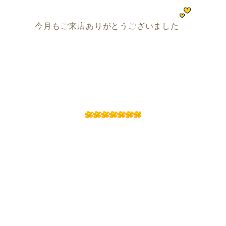
今月もご来店ありがとうございました