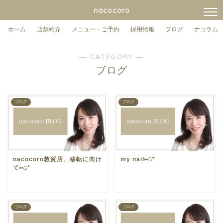
nacocoro
ホーム
店舗紹介
メニュー・ご予約
採用情報
ブログ
ナコラム
― CATEGORY ―
ブログ
ブログ
ブログ
nacocoro敦賀店、移転に向け
my nail⑅︎◡̈︎*
て⑅︎◡̈︎*
ブログ
ブログ