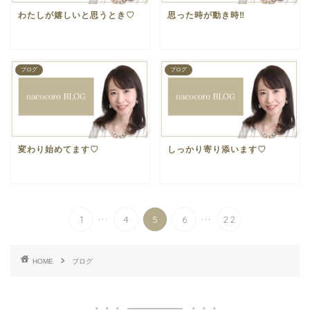
わたしが嬉しいと思うとき♡
思った時が動き時‼︎
ブログ
ブログ
変わり始めてます♡
しっかり寄り添います♡
...
...
1
4
5
6
22
HOME
ブログ