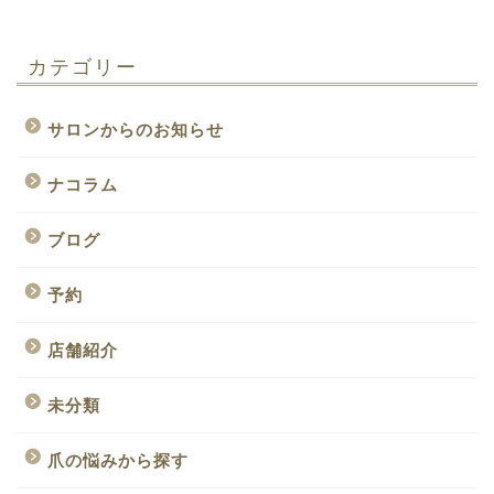
カテゴリー
サロンからのお知らせ
ナコラム
ブログ
予約
店舗紹介
未分類
爪の悩みから探す