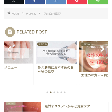
HOME
ナコラム
♡お爪の役割♡
RELATED POST
ナコラム
ナコラム
イルメニュー
冷え解消におすすめの食
べ物の話♡
女性の味方♡～白湯
絶対オススメ♡かかと角質ケア